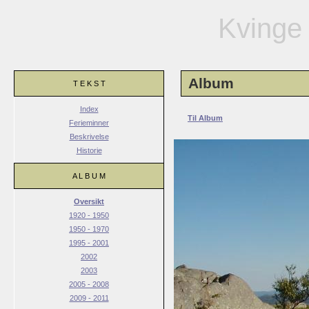
Kvinge 
Album
T E K S T
Index
Til Album
Ferieminner
Beskrivelse
Historie
A L B U M
Oversikt
1920 - 1950
1950 - 1970
1995 - 2001
2002
2003
2005 - 2008
2009 - 2011