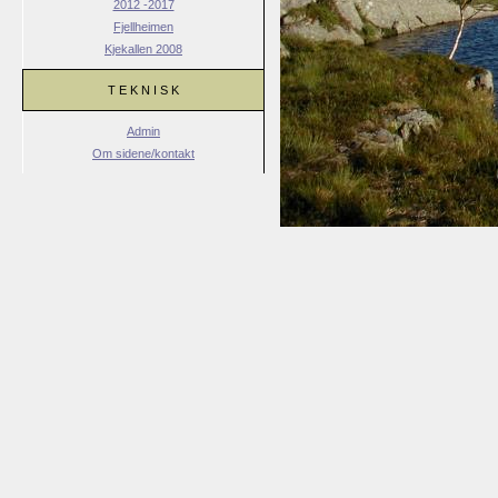
2012 -2017
Fjellheimen
Kjekallen 2008
T E K N I S K
Admin
Om sidene/kontakt